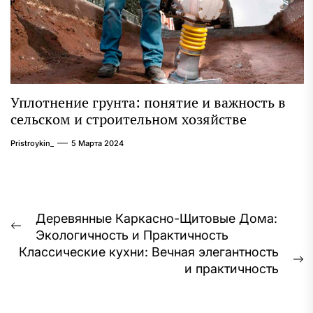
Уплотнение грунта: понятие и важность в
сельском и строительном хозяйстве
Pristroykin_
5 Марта 2024
Навигация
Деревянные Каркасно-Щитовые Дома:
Предыдущая
Экологичность и Практичность
по
запись:
Классические кухни: Вечная элегантность
записям
С
и практичность
з