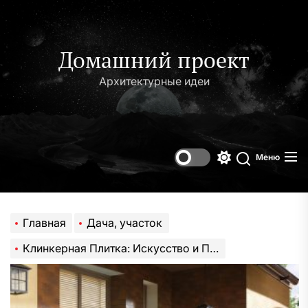
Перейти
к
содержимому
Домашний проект
Архитектурные идеи
Меню
Переключени
Поиск
цветового
режима
Главная
Дача, участок
Клинкерная Плитка: Искусство и Практичность в Одном Материале