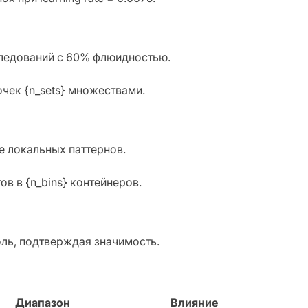
сследований с 60% флюидностью.
очек {n_sets} множествами.
е локальных паттернов.
в в {n_bins} контейнеров.
ноль, подтверждая значимость.
Диапазон
Влияние