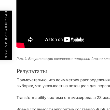
ПРЕДЫДУЩАЯ ЗАПИСЬ
Рис. 1. Визуализация ключевого процесса (источник
Результаты
Примечательно, что асимметрия распределения
выборки, что указывает на потенциал для персо
Transformability система оптимизировала 28 ис
Время сходимости алгоритма составило 4658 эпох