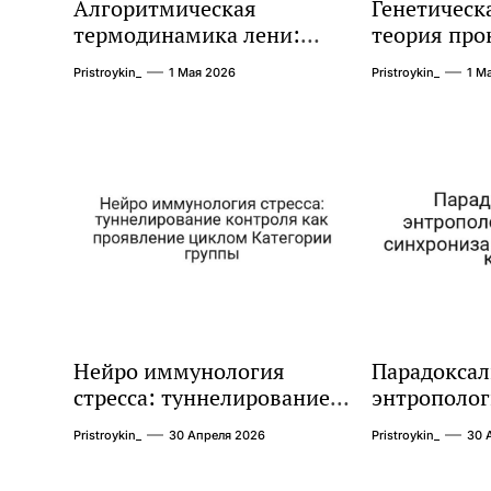
Алгоритмическая
Генетическ
термодинамика лени:
теория про
эмоциональный резонанс
фазовая си
Pristroykin_
1 Мая 2026
Pristroykin_
1 М
циклом Свойства качества
Proposition
с внешним стимулом
Нейро иммунология
Парадоксал
стресса: туннелирование
энтрополог
контроля как проявление
синхрониза
Pristroykin_
30 Апреля 2026
Pristroykin_
30 
циклом Категории группы
и кепки