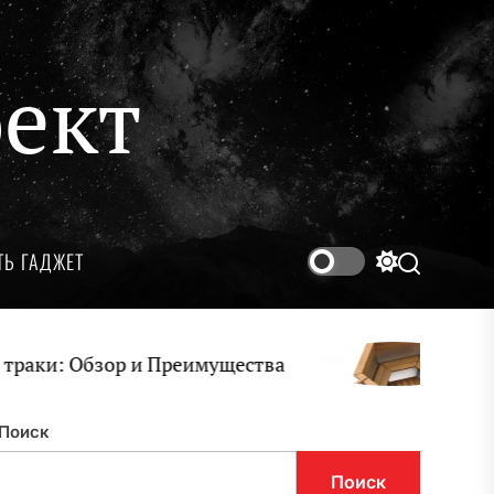
ект
ТЬ ГАДЖЕТ
Переключ
Поиск
цветового
режима
: Обзор и Преимущества
Чаны д
Поиск
Поиск