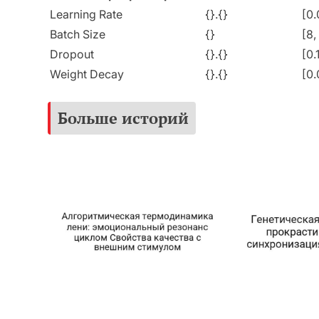
Learning Rate
{}.{}
[0.
Batch Size
{}
[8,
Dropout
{}.{}
[0.
Weight Decay
{}.{}
[0.
Больше историй