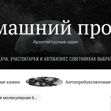
машний про
Архитектурные идеи
ДАЧА, УЧАСТОК
ГАРАЖ И АВТО
БИЗНЕС СОВЕТНИК
КАК ВЫБРА
мни
Антипробуксовочные траки
ны: обратная причинность в процессе калибровки