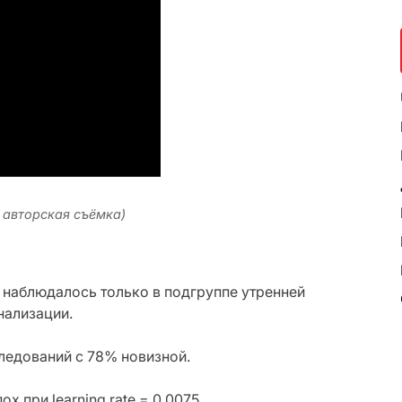
: авторская съёмка)
 наблюдалось только в подгруппе утренней
нализации.
следований с 78% новизной.
 при learning rate = 0.0075.