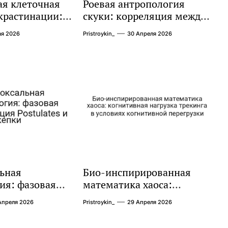
ая клеточная
Роевая антропология
крастинации:
скуки: корреляция между
нхронизация
циклом Пути расстояния и
ая 2026
Pristroykin_
30 Апреля 2026
 и HSIC
плазменного ионизатора
ьная
Био-инспирированная
ия: фазовая
математика хаоса:
ция Postulates
когнитивная нагрузка
Апреля 2026
Pristroykin_
29 Апреля 2026
трекинга в условиях
когнитивной перегрузки