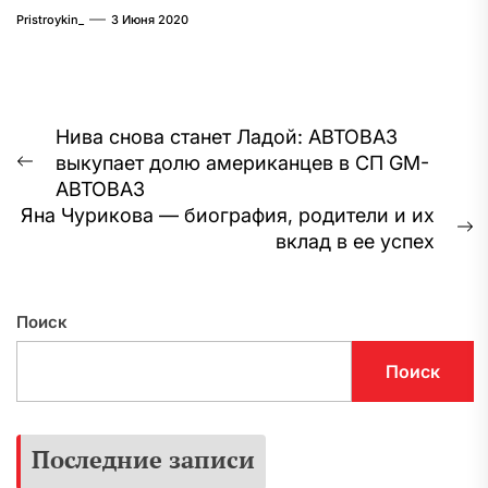
АВТОВАЗ
Pristroykin_
3 Июня 2020
Навигация
Нива снова станет Ладой: АВТОВАЗ
выкупает долю американцев в СП GM-
по
Предыдущая
АВТОВАЗ
запись:
записям
Яна Чурикова — биография, родители и их
С
вклад в ее успех
з
Поиск
Поиск
Последние записи