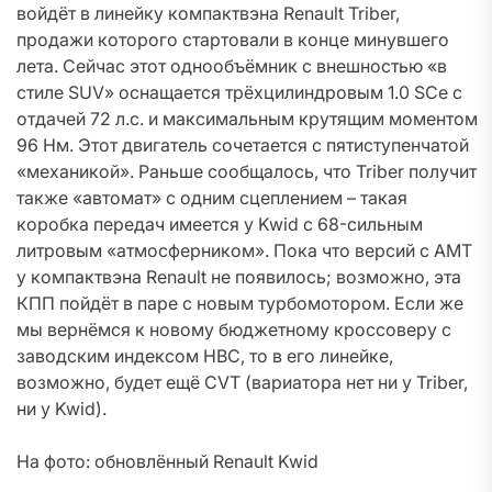
войдёт в линейку компактвэна Renault Triber,
продажи которого стартовали в конце минувшего
лета. Сейчас этот однообъёмник с внешностью «в
стиле SUV» оснащается трёхцилиндровым 1.0 SCe с
отдачей 72 л.с. и максимальным крутящим моментом
96 Нм. Этот двигатель сочетается с пятиступенчатой
«механикой». Раньше сообщалось, что Triber получит
также «автомат» с одним сцеплением – такая
коробка передач имеется у Kwid с 68-сильным
литровым «атмосферником». Пока что версий с AMT
у компактвэна Renault не появилось; возможно, эта
КПП пойдёт в паре с новым турбомотором. Если же
мы вернёмся к новому бюджетному кроссоверу с
заводским индексом HBC, то в его линейке,
возможно, будет ещё CVT (вариатора нет ни у Triber,
ни у Kwid).
На фото: обновлённый Renault Kwid