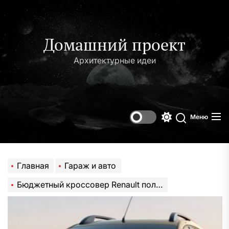
Перейти
к
содержимому
Домашний проект
Архитектурные идеи
Меню
Переключени
Поиск
цветового
режима
Главная
Гараж и авто
Бюджетный кроссовер Renault получит литровый трёхцилиндровый турбомотор