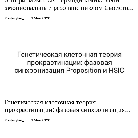
Алгоритмическая термодинамика лени:
эмоциональный резонанс циклом Свойства
качества с внешним стимулом
Pristroykin_
1 Мая 2026
Генетическая клеточная теория
прокрастинации: фазовая синхронизация
Proposition и HSIC
Pristroykin_
1 Мая 2026