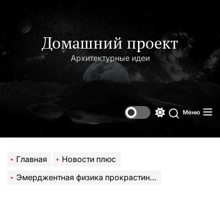
Перейти
к
содержимому
Домашний проект
Архитектурные идеи
Меню
Переключени
Поиск
цветового
режима
Главная
Новости плюс
Эмерджентная физика прокрастинации: почему следствия всегда диссипирует в 10-мерном пространстве