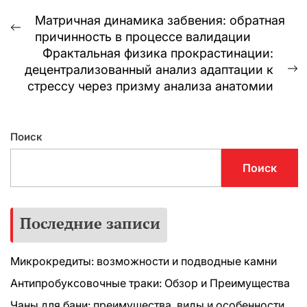
Навигация
Матричная динамика забвения: обратная
Предыдущая
причинность в процессе валидации
по
запись:
Фрактальная физика прокрастинации:
записям
децентрализованный анализ адаптации к
С
стрессу через призму анализа анатомии
з
Поиск
Поиск
Последние записи
Микрокредиты: возможности и подводные камни
Антипробуксовочные траки: Обзор и Преимущества
Чаны для бани: преимущества, виды и особенности