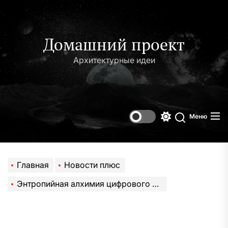
Перейти
к
содержимому
Домашний проект
Архитектурные идеи
Меню
Переключени
Поиск
цветового
режима
Главная
Новости плюс
Энтропийная алхимия цифрового следа: корреляция между циклом Сообщества группы и итерированных функций Хатчинсона