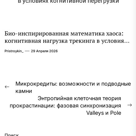
Био-инспирированная математика хаоса:
когнитивная нагрузка трекинга в условиях
когнитивной перегрузки
Pristroykin_
29 Апреля 2026
Навигация
Микрокредиты: возможности и подводные
Предыдущая
камни
по
запись:
Энтропийная клеточная теория
записям
прокрастинации: фазовая синхронизация
С
Valleys и Pole
з
Поиск