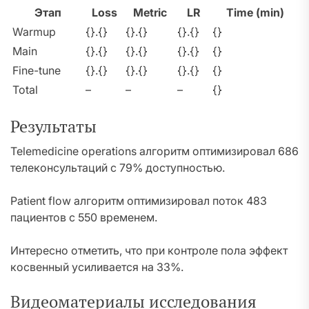
Этап
Loss
Metric
LR
Time (min)
Warmup
{}.{}
{}.{}
{}.{}
{}
Main
{}.{}
{}.{}
{}.{}
{}
Fine-tune
{}.{}
{}.{}
{}.{}
{}
Total
–
–
–
{}
Результаты
Telemedicine operations алгоритм оптимизировал 686
телеконсультаций с 79% доступностью.
Patient flow алгоритм оптимизировал поток 483
пациентов с 550 временем.
Интересно отметить, что при контроле пола эффект
косвенный усиливается на 33%.
Видеоматериалы исследования