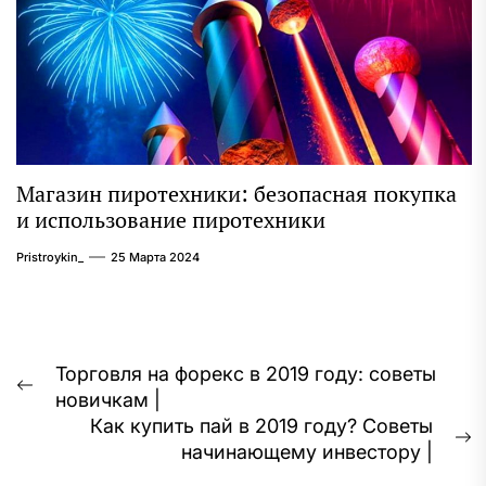
Магазин пиротехники: безопасная покупка
и использование пиротехники
Pristroykin_
25 Марта 2024
Навигация
Торговля на форекс в 2019 году: советы
Предыдущая
новичкам |
по
запись:
Как купить пай в 2019 году? Советы
записям
С
начинающему инвестору |
з