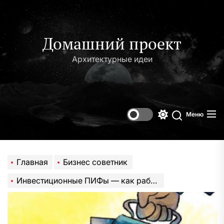
Перейти
к
содержимому
Домашний проект
Архитектурные идеи
Меню
Переключени
Поиск
цветового
режима
Главная
Бизнес советник
Инвестиционные ПИФы — как работает коллективное инвестирование в 2022 году |