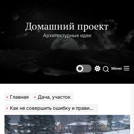
Перейти
к
содержимому
Домашний проект
Архитектурные идеи
Меню
Переключени
Поиск
цветового
режима
Главная
Дача, участок
Как не совершить ошибку и правильно утеплить пол