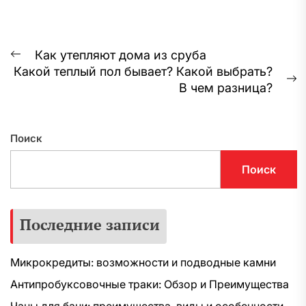
Навигация
Как утепляют дома из сруба
Предыдущая
Какой теплый пол бывает? Какой выбрать?
по
запись:
С
В чем разница?
записям
з
Поиск
Поиск
Последние записи
Микрокредиты: возможности и подводные камни
Антипробуксовочные траки: Обзор и Преимущества
Чаны для бани: преимущества, виды и особенности