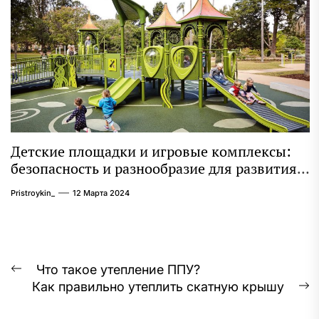
Детские площадки и игровые комплексы:
безопасность и разнообразие для развития
ребенка
Pristroykin_
12 Марта 2024
Навигация
Что такое утепление ППУ?
Предыдущая
Как правильно утеплить скатную крышу
по
запись:
С
з
записям