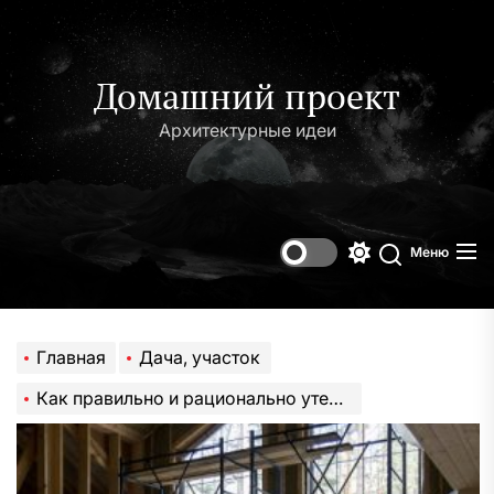
Перейти
к
содержимому
Домашний проект
Архитектурные идеи
Меню
Переключени
Поиск
цветового
режима
Главная
Дача, участок
Как правильно и рационально утеплить дом