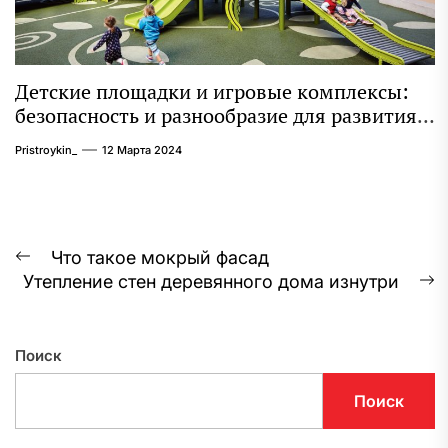
Детские площадки и игровые комплексы:
безопасность и разнообразие для развития
ребенка
Pristroykin_
12 Марта 2024
Навигация
Что такое мокрый фасад
Предыдущая
Утепление стен деревянного дома изнутри
по
запись:
С
з
записям
Поиск
Поиск