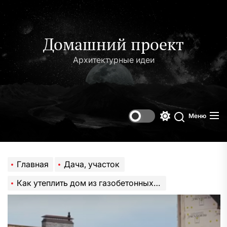
Перейти
к
содержимому
Домашний проект
Архитектурные идеи
Меню
Переключени
Поиск
цветового
режима
Главная
Дача, участок
Как утеплить дом из газобетонных блоков