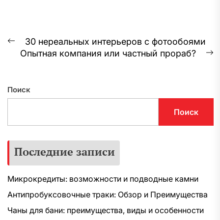
Навигация
30 нереальных интерьеров с фотообоями
Предыдущая
Опытная компания или частный прораб?
по
запись:
С
з
записям
Поиск
Поиск
Последние записи
Микрокредиты: возможности и подводные камни
Антипробуксовочные траки: Обзор и Преимущества
Чаны для бани: преимущества, виды и особенности