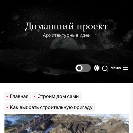
Перейти
к
содержимому
Домашний проект
Архитектурные идеи
Меню
Переключени
Поиск
цветового
режима
Главная
Строим дом сами
Как выбрать строительную бригаду