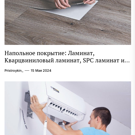
Напольное покрытие: Ламинат,
Кварцвиниловый ламинат, SPC ламинат и
Ламинат под плитку
Pristroykin_
15 Мая 2024