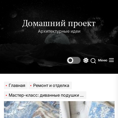
Перейти
к
содержимому
Домашний проект
Архитектурные идеи
Меню
Переключени
Поиск
цветового
режима
Главная
Ремонт и отделка
Мастер-класс: диванные подушки из ковриков