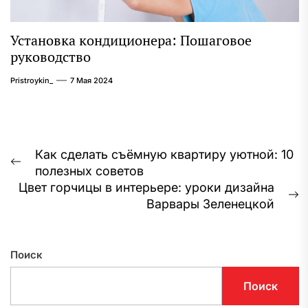
Установка кондиционера: Пошаговое
руководство
Pristroykin_
7 Мая 2024
Навигация
Как сделать съёмную квартиру уютной: 10
Предыдущая
полезных советов
по
запись:
Цвет горчицы в интерьере: уроки дизайна
записям
С
Варвары Зеленецкой
з
Поиск
Поиск