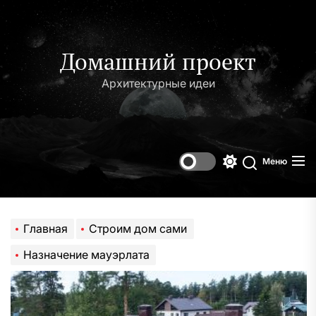
Перейти
к
содержимому
Домашний проект
Архитектурные идеи
Меню
Переключени
Поиск
цветового
режима
Главная
Строим дом сами
Назначение мауэрлата