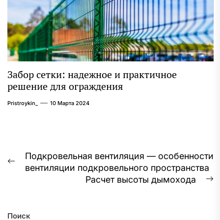
Забор сетки: надежное и практичное
решение для ограждения
Pristroykin_
10 Марта 2024
Навигация
Подкровельная вентиляция — особенности
Предыдущая
вентиляции подкровельного пространства
по
запись:
Расчет высоты дымохода
С
записям
з
Поиск