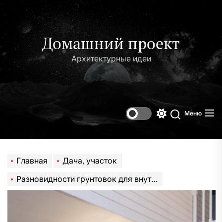
Перейти
к
содержимому
Домашний проект
Архитектурные идеи
Меню
Переключени
Поиск
цветового
режима
Главная
Дача, участок
Разновидности грунтовок для внутренних работ