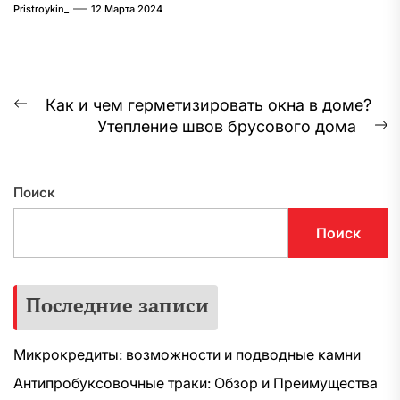
Pristroykin_
12 Марта 2024
Навигация
Как и чем герметизировать окна в доме?
Предыдущая
Утепление швов брусового дома
по
запись:
С
з
записям
Поиск
Поиск
Последние записи
Микрокредиты: возможности и подводные камни
Антипробуксовочные траки: Обзор и Преимущества