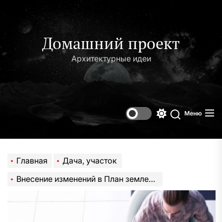
Перейти
к
содержимому
Домашний проект
Архитектурные идеи
Меню
Переключени
Поиск
цветового
режима
Главная
Дача, участок
Внесение изменений в План землепользования и застройки