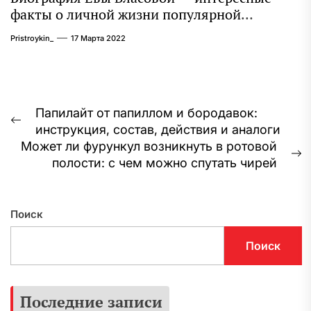
факты о личной жизни популярной
исполнительницы
Pristroykin_
17 Марта 2022
Навигация
Папилайт от папиллом и бородавок:
Предыдущая
инструкция, состав, действия и аналоги
по
запись:
Может ли фурункул возникнуть в ротовой
записям
С
полости: с чем можно спутать чирей
з
Поиск
Поиск
Последние записи