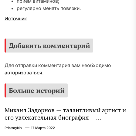
прием витаминов;
регулярно менять повязки.
Источник
Добавить комментарий
Для отправки комментария вам необходимо
авторизоваться
.
Больше историй
Михаил Задорнов — талантливый артист и
его увлекательная биография —
выдающиеся достижения, известность и
Pristroykin_
17 Марта 2022
интересные факты из личной жизни!