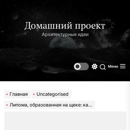
Перейти
к
содержимому
Домашний проект
Архитектурные идеи
Меню
Переключени
Поиск
цветового
режима
Главная
Uncategorised
Липома, образованная на щеке: как избавиться без негативных последствий