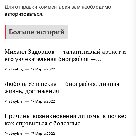
Для отправки комментария вам необходимо
авторизоваться
.
Больше историй
Михаил Задорнов — талантливый артист и
его увлекательная биография —
выдающиеся достижения, известность и
Pristroykin_
17 Марта 2022
интересные факты из личной жизни!
Любовь Успенская — биография, личная
жизнь, достижения
Pristroykin_
17 Марта 2022
Причины возникновения липомы в почке:
как справиться с болезнью
Pristroykin_
17 Марта 2022