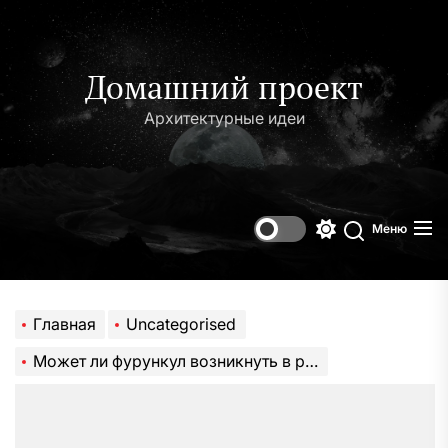
Перейти
к
содержимому
Домашний проект
Архитектурные идеи
Меню
Переключени
Поиск
цветового
режима
Главная
Uncategorised
Может ли фурункул возникнуть в ротовой полости: с чем можно спутать чирей