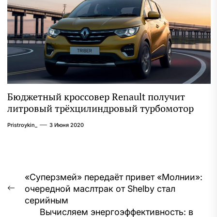
Бюджетный кроссовер Renault получит
литровый трёхцилиндровый турбомотор
Pristroykin_
3 Июня 2020
Навигация
«Суперзмей» передаёт привет «Молнии»:
очередной маслтрак от Shelby стал
по
Предыдущая
серийным
запись:
записям
Вычисляем энергоэффективность: в