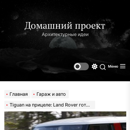
Перейти
к
содержимому
Домашний проект
Архитектурные идеи
Меню
Переключени
Поиск
цветового
режима
Главная
Гараж и авто
Tiguan на прицеле: Land Rover готовит недорогой SUV в стилистике нового Defender