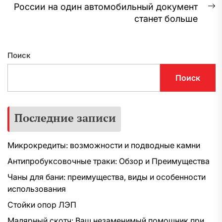
России на один автомобильный документ
С
станет больше
з
Поиск
Поиск
Последние записи
Микрокредиты: возможности и подводные камни
Антипробуксовочные траки: Обзор и Преимущества
Чаны для бани: преимущества, виды и особенности
использования
Стойки опор ЛЭП
Малярный скотч: Ваш незаменимый помощник при