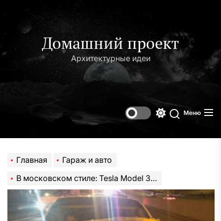
Перейти
к
содержимому
Домашний проект
Архитектурные идеи
Меню
Переключени
Поиск
цветового
режима
Главная
Гараж и авто
В московском стиле: Tesla Model 3 на автопилоте врезалась в полицейскую машину