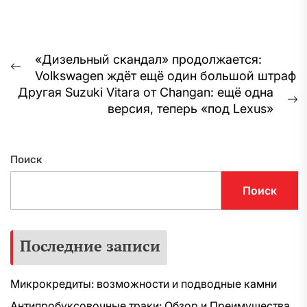
Навигация
«Дизельный скандал» продолжается:
Предыдущая
Volkswagen ждёт ещё один большой штраф
по
запись:
Другая Suzuki Vitara от Changan: ещё одна
записям
С
версия, теперь «под Lexus»
з
Поиск
Поиск
Последние записи
Микрокредиты: возможности и подводные камни
Антипробуксовочные траки: Обзор и Преимущества