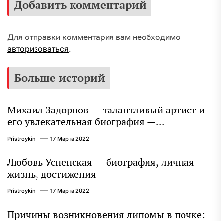
Добавить комментарий
Для отправки комментария вам необходимо
авторизоваться
.
Больше историй
Михаил Задорнов — талантливый артист и
его увлекательная биография —
выдающиеся достижения, известность и
Pristroykin_
17 Марта 2022
интересные факты из личной жизни!
Любовь Успенская — биография, личная
жизнь, достижения
Pristroykin_
17 Марта 2022
Причины возникновения липомы в почке: