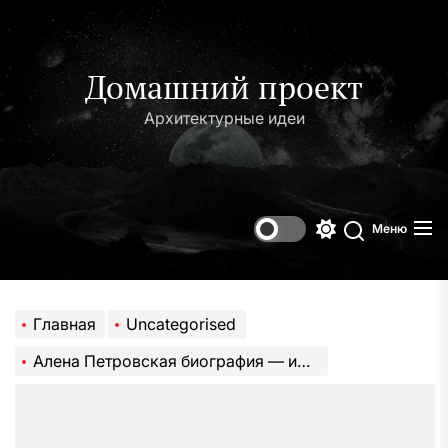
Перейти
к
содержимому
Домашний проект
Архитектурные идеи
Меню
Переключени
Поиск
цветового
режима
Главная
Uncategorised
Алена Петровская биография — интересные факты, достижения, семья и карьера