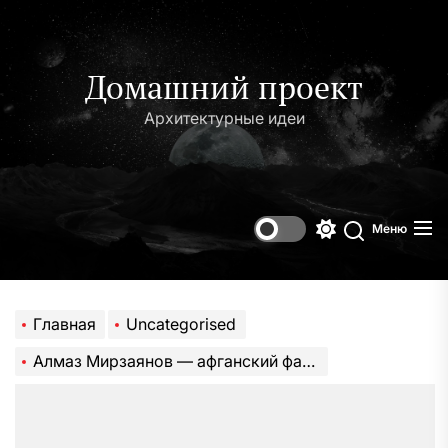
Перейти
к
содержимому
Домашний проект
Архитектурные идеи
Меню
Переключени
Поиск
цветового
режима
Главная
Uncategorised
Алмаз Мирзаянов — афганский фармацевт, политический активист и жертва коррупции системы