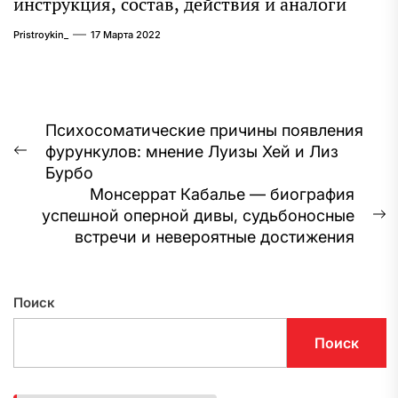
инструкция, состав, действия и аналоги
Pristroykin_
17 Марта 2022
Навигация
Психосоматические причины появления
фурункулов: мнение Луизы Хей и Лиз
по
Предыдущая
Бурбо
запись:
записям
Монсеррат Кабалье — биография
успешной оперной дивы, судьбоносные
С
встречи и невероятные достижения
з
Поиск
Поиск