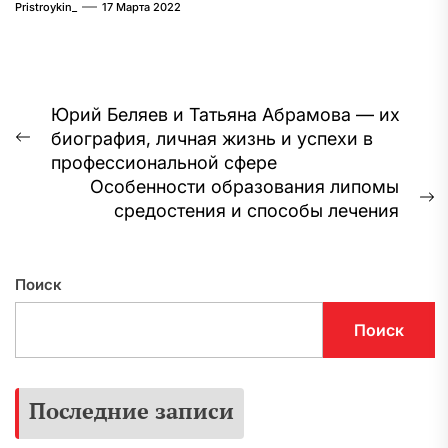
Pristroykin_
17 Марта 2022
Навигация
Юрий Беляев и Татьяна Абрамова — их
биография, личная жизнь и успехи в
по
Предыдущая
профессиональной сфере
запись:
записям
Особенности образования липомы
С
средостения и способы лечения
з
Поиск
Поиск
Последние записи