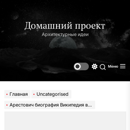
Перейти
к
содержимому
Домашний проект
Архитектурные идеи
Меню
Переключени
Поиск
цветового
режима
Главная
Uncategorised
Арестович биография Википедия все интересные факты о личности