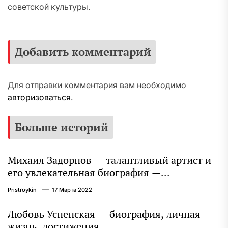
советской культуры.
Добавить комментарий
Для отправки комментария вам необходимо
авторизоваться
.
Больше историй
Михаил Задорнов — талантливый артист и
его увлекательная биография —
выдающиеся достижения, известность и
Pristroykin_
17 Марта 2022
интересные факты из личной жизни!
Любовь Успенская — биография, личная
жизнь, достижения