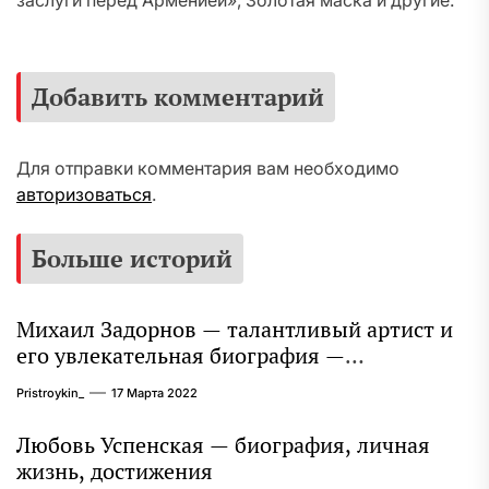
заслуги перед Арменией», Золотая маска и другие.
Добавить комментарий
Для отправки комментария вам необходимо
авторизоваться
.
Больше историй
Михаил Задорнов — талантливый артист и
его увлекательная биография —
выдающиеся достижения, известность и
Pristroykin_
17 Марта 2022
интересные факты из личной жизни!
Любовь Успенская — биография, личная
жизнь, достижения