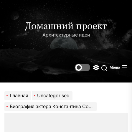
Перейти
к
содержимому
Домашний проект
Архитектурные идеи
Меню
Переключени
Поиск
цветового
режима
Главная
Uncategorised
Биография актера Константина Соловьева — интересные факты о жизни и карьере