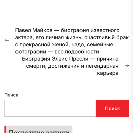
Навигация
Павел Майков — биография известного
актера, его личная жизнь, счастливый брак
по
Предыдущая
с прекрасной женой, чадо, семейные
записям
запись:
фотографии — все подробности
Биография Элвис Пресли — причина
смерти, достижения и легендарная
С
карьера
з
Поиск
Поиск
Последние записи