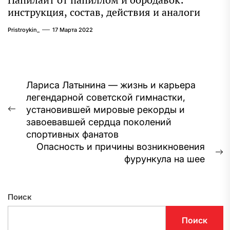
инструкция, состав, действия и аналоги
Pristroykin_
17 Марта 2022
Навигация
Лариса Латынина — жизнь и карьера
легендарной советской гимнастки,
по
установившей мировые рекорды и
Предыдущая
записям
завоевавшей сердца поколений
запись:
спортивных фанатов
Опасность и причины возникновения
С
фурункула на шее
з
Поиск
Поиск