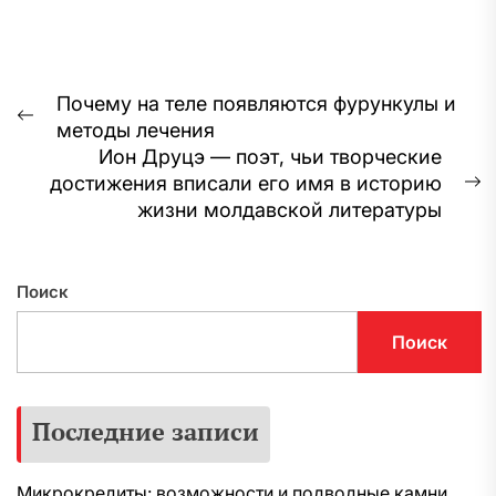
Навигация
Почему на теле появляются фурункулы и
Предыдущая
методы лечения
по
запись:
Ион Друцэ — поэт, чьи творческие
записям
достижения вписали его имя в историю
С
жизни молдавской литературы
з
Поиск
Поиск
Последние записи
Микрокредиты: возможности и подводные камни