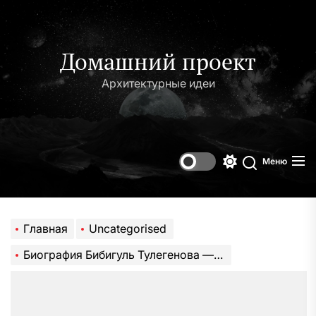
Перейти
к
содержимому
Домашний проект
Архитектурные идеи
Меню
Переключени
Поиск
цветового
режима
Главная
Uncategorised
Биография Бибигуль Тулегенова — талантливой артистки, звезды эстрады и кино, иконы моды — достижения, карьера, жизнь