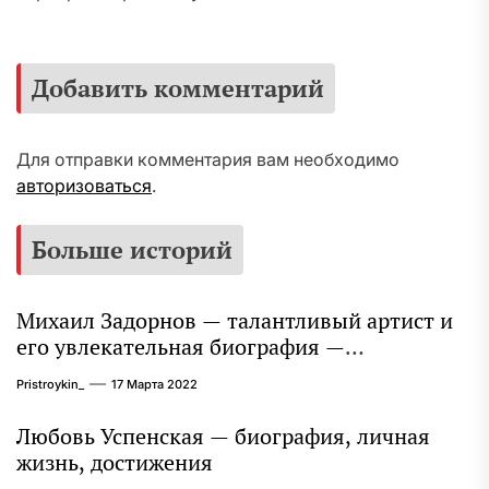
Добавить комментарий
Для отправки комментария вам необходимо
авторизоваться
.
Больше историй
Михаил Задорнов — талантливый артист и
его увлекательная биография —
выдающиеся достижения, известность и
Pristroykin_
17 Марта 2022
интересные факты из личной жизни!
Любовь Успенская — биография, личная
жизнь, достижения