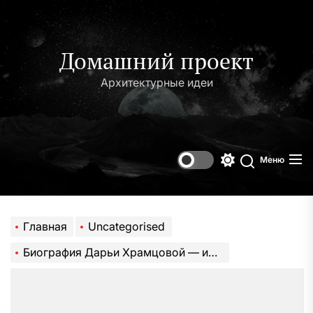
Перейти
к
содержимому
Домашний проект
Архитектурные идеи
Меню
Переключени
Поиск
цветового
режима
Главная
Uncategorised
Биография Дарьи Храмцовой — история успеха знаменитой певицы