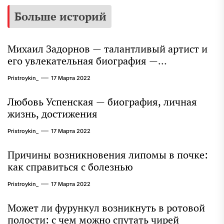
Больше историй
Михаил Задорнов — талантливый артист и
его увлекательная биография —
выдающиеся достижения, известность и
Pristroykin_
17 Марта 2022
интересные факты из личной жизни!
Любовь Успенская — биография, личная
жизнь, достижения
Pristroykin_
17 Марта 2022
Причины возникновения липомы в почке:
как справиться с болезнью
Pristroykin_
17 Марта 2022
Может ли фурункул возникнуть в ротовой
полости: с чем можно спутать чирей