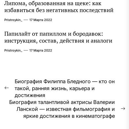
Липома, образованная на щеке: как
избавиться без негативных последствий
Pristroykin_
17 Марта 2022
Папилайт от папиллом и бородавок:
инструкция, состав, действия и аналоги
Pristroykin_
17 Марта 2022
Навигация
Биография Филиппа Бледного — кто он
такой, ранняя жизнь, карьера и
по
Предыдущая
достижения
запись:
записям
Биография талантливой актрисы Валерии
Ланской — известная фильмография и
С
яркие достижения в кинематографе
з