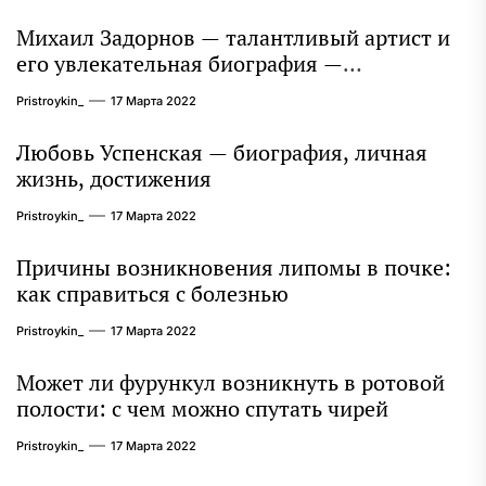
Михаил Задорнов — талантливый артист и
его увлекательная биография —
выдающиеся достижения, известность и
Pristroykin_
17 Марта 2022
интересные факты из личной жизни!
Любовь Успенская — биография, личная
жизнь, достижения
Pristroykin_
17 Марта 2022
Причины возникновения липомы в почке:
как справиться с болезнью
Pristroykin_
17 Марта 2022
Может ли фурункул возникнуть в ротовой
полости: с чем можно спутать чирей
Pristroykin_
17 Марта 2022