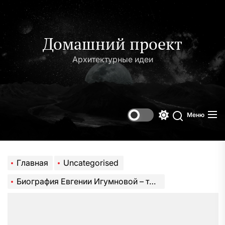
Перейти
к
содержимому
Домашний проект
Архитектурные идеи
Меню
Переключени
Поиск
цветового
режима
Главная
Uncategorised
Биография Евгении Игумновой – талантливой актрисы, которая непростым искусствоведам открыла новые грани творчества