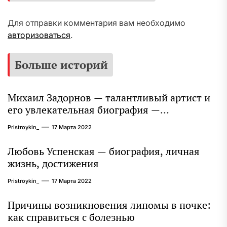
Для отправки комментария вам необходимо
авторизоваться
.
Больше историй
Михаил Задорнов — талантливый артист и
его увлекательная биография —
выдающиеся достижения, известность и
Pristroykin_
17 Марта 2022
интересные факты из личной жизни!
Любовь Успенская — биография, личная
жизнь, достижения
Pristroykin_
17 Марта 2022
Причины возникновения липомы в почке:
как справиться с болезнью