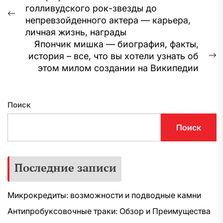
голливудского рок-звезды до
по
Предыдущая
непревзойденного актера — карьера,
записям
запись:
личная жизнь, награды
Япончик мишка — биография, факты,
история – все, что вы хотели узнать об
С
этом милом создании на Википедии
з
Поиск
Поиск
Последние записи
Микрокредиты: возможности и подводные камни
Антипробуксовочные траки: Обзор и Преимущества