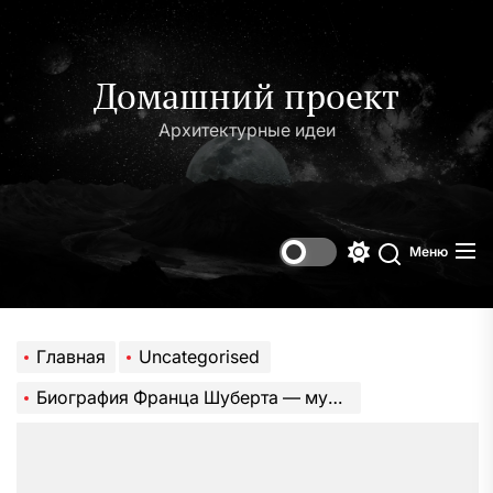
Перейти
к
содержимому
Домашний проект
Архитектурные идеи
Меню
Переключени
Поиск
цветового
режима
Главная
Uncategorised
Биография Франца Шуберта — музыкальный талант, гениальность и открытие новых горизонтов в музыке