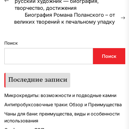
русский художник — биография,
по
Предыдущая
творчество, достижения
запись:
записям
Биография Романа Поланского – от
С
великих творений к печальному упадку
з
Поиск
Поиск
Последние записи
Микрокредиты: возможности и подводные камни
Антипробуксовочные траки: Обзор и Преимущества
Чаны для бани: преимущества, виды и особенности
использования