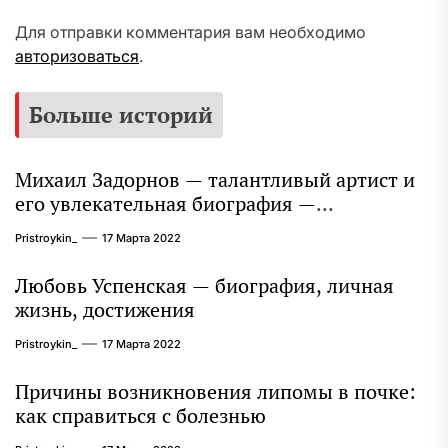
Для отправки комментария вам необходимо
авторизоваться
.
Больше историй
Михаил Задорнов — талантливый артист и
его увлекательная биография —
выдающиеся достижения, известность и
Pristroykin_
17 Марта 2022
интересные факты из личной жизни!
Любовь Успенская — биография, личная
жизнь, достижения
Pristroykin_
17 Марта 2022
Причины возникновения липомы в почке:
как справиться с болезнью