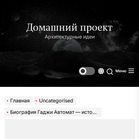
Перейти
к
содержимому
Домашний проект
Архитектурные идеи
Меню
Переключени
Поиск
цветового
режима
Главная
Uncategorised
Биография Гаджи Автомат — история жизни и достижения