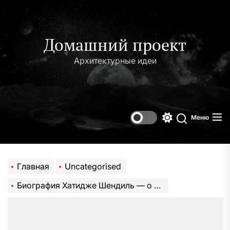
Перейти
к
содержимому
Домашний проект
Архитектурные идеи
Меню
Переключени
Поиск
цветового
режима
Главная
Uncategorised
Биография Хатидже Шендиль — о детстве, карьерном росте и впечатляющих достижениях