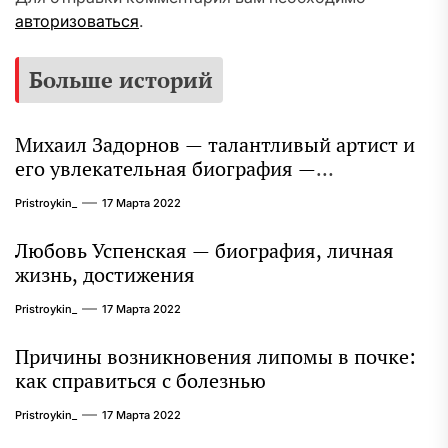
авторизоваться
.
Больше историй
Михаил Задорнов — талантливый артист и
его увлекательная биография —
выдающиеся достижения, известность и
Pristroykin_
17 Марта 2022
интересные факты из личной жизни!
Любовь Успенская — биография, личная
жизнь, достижения
Pristroykin_
17 Марта 2022
Причины возникновения липомы в почке:
как справиться с болезнью
Pristroykin_
17 Марта 2022