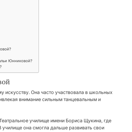
ковой?
альи Юнниковой?
?
вой
му искусству. Она часто участвовала в школьных
ривлекая внимание сильным танцевальным и
Театральное училище имени Бориса Щукина, где
В училище она смогла дальше развивать свои