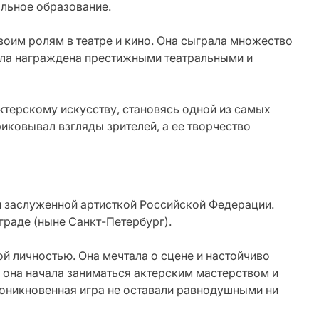
альное образование.
воим ролям в театре и кино. Она сыграла множество
ыла награждена престижными театральными и
терскому искусству, становясь одной из самых
риковывал взгляды зрителей, а ее творчество
и заслуженной артисткой Российской Федерации.
граде (ныне Санкт-Петербург).
ой личностью. Она мечтала о сцене и настойчиво
е она начала заниматься актерским мастерством и
проникновенная игра не оставали равнодушными ни