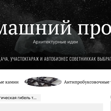
машний про
Архитектурные идеи
ДАЧА, УЧАСТОК
ГАРАЖ И АВТО
БИЗНЕС СОВЕТНИК
КАК ВЫБРА
ни
Антипробуксовочные траки: 
лантливой актрисы Натальи Юнниковой