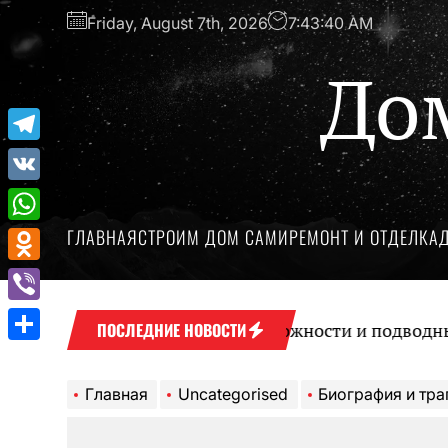
Перейти
Friday, August 7th, 2026
7:43:41 AM
к
содержимому
До
Telegram
VK
ГЛАВНАЯ
СТРОИМ ДОМ САМИ
РЕМОНТ И ОТДЕЛКА
WhatsApp
Odnoklassniki
Viber
Микрокредиты: возможности и подводные кам
ПОСЛЕДНИЕ НОВОСТИ
Отправить
Главная
Uncategorised
Биография и трагическая гибель та