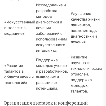
Исследование и
разработка
Улучшение
методов
качества жизни
«Искусственный
диагностики и
пациентов,
интеллект в
лечения
новые методы
медицине»
заболеваний с
диагностики и
использованием
лечения.
искусственного
интеллекта.
Развитие
Поддержка
научных и
«Развитие
молодых ученых
технологических
талантов в
и разработчиков,
отраслей,
области науки и
выявление и
поддержка
технологий»
развитие их
молодых
потенциала.
талантов.
Организация выставок и конференций