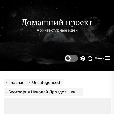
Перейти
к
содержимому
Домашний проект
Архитектурные идеи
Меню
Переключени
Поиск
цветового
режима
Главная
Uncategorised
Биография Николай Дроздов Николаевич — интересные факты и достижения