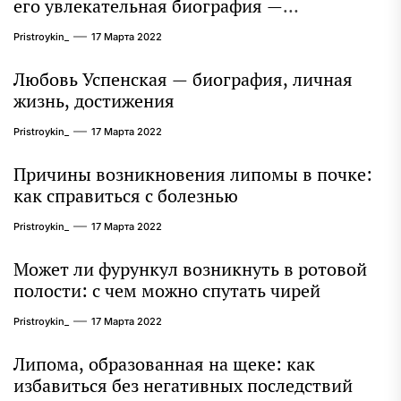
его увлекательная биография —
выдающиеся достижения, известность и
Pristroykin_
17 Марта 2022
интересные факты из личной жизни!
Любовь Успенская — биография, личная
жизнь, достижения
Pristroykin_
17 Марта 2022
Причины возникновения липомы в почке:
как справиться с болезнью
Pristroykin_
17 Марта 2022
Может ли фурункул возникнуть в ротовой
полости: с чем можно спутать чирей
Pristroykin_
17 Марта 2022
Липома, образованная на щеке: как
избавиться без негативных последствий