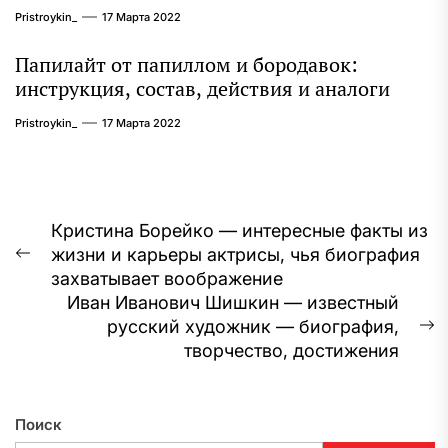
Pristroykin_
17 Марта 2022
Папилайт от папиллом и бородавок:
инструкция, состав, действия и аналоги
Pristroykin_
17 Марта 2022
Навигация
Кристина Борейко — интересные факты из
жизни и карьеры актрисы, чья биография
по
Предыдущая
захватывает воображение
запись:
записям
Иван Иванович Шишкин — известный
русский художник — биография,
С
творчество, достижения
з
Поиск