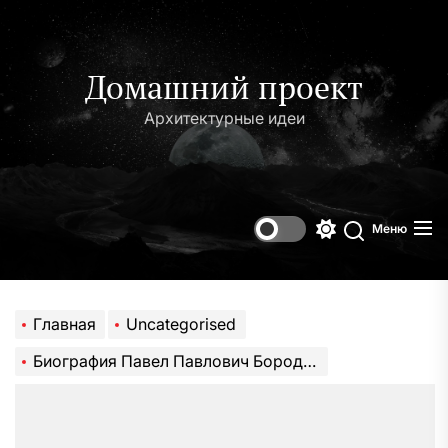
Перейти
к
содержимому
Домашний проект
Архитектурные идеи
Меню
Переключени
Поиск
цветового
режима
Главная
Uncategorised
Биография Павел Павлович Бородин — краткий обзор жизни и достижений в мире искусства