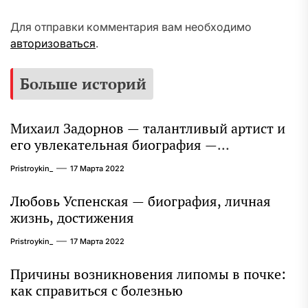
Для отправки комментария вам необходимо
авторизоваться
.
Больше историй
Михаил Задорнов — талантливый артист и
его увлекательная биография —
выдающиеся достижения, известность и
Pristroykin_
17 Марта 2022
интересные факты из личной жизни!
Любовь Успенская — биография, личная
жизнь, достижения
Pristroykin_
17 Марта 2022
Причины возникновения липомы в почке:
как справиться с болезнью