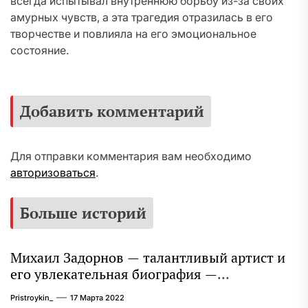
всегда испытывал внутреннюю борьбу из-за своих
амурных чувств, а эта трагедия отразилась в его
творчестве и повлияла на его эмоциональное
состояние.
Добавить комментарий
Для отправки комментария вам необходимо
авторизоваться
.
Больше историй
Михаил Задорнов — талантливый артист и
его увлекательная биография —
выдающиеся достижения, известность и
Pristroykin_
17 Марта 2022
интересные факты из личной жизни!