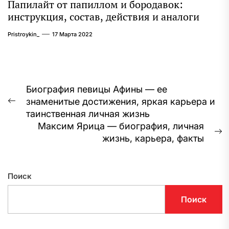
Папилайт от папиллом и бородавок:
инструкция, состав, действия и аналоги
Pristroykin_
17 Марта 2022
Навигация
Биография певицы Афины — ее
знаменитые достижения, яркая карьера и
по
Предыдущая
таинственная личная жизнь
запись:
записям
Максим Ярица — биография, личная
С
жизнь, карьера, факты
з
Поиск
Поиск