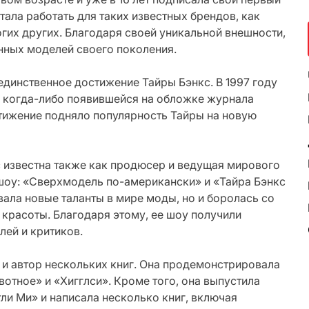
тала работать для таких известных брендов, как
многих других. Благодаря своей уникальной внешности,
нных моделей своего поколения.
единственное достижение Тайры Бэнкс. В 1997 году
 когда-либо появившейся на обложке журнала
достижение подняло популярность Тайры на новую
 известна также как продюсер и ведущая мирового
 шоу: «Сверхмодель по-американски» и «Тайра Бэнкс
вала новые таланты в мире моды, но и боролась со
 красоты. Благодаря этому, ее шоу получили
лей и критиков.
а и автор нескольких книг. Она продемонстрировала
вотное» и «Хигглси». Кроме того, она выпустила
и Ми» и написала несколько книг, включая