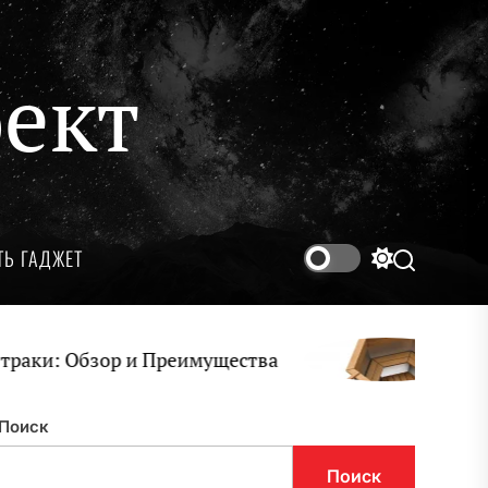
ект
ТЬ ГАДЖЕТ
Переключ
Поиск
цветового
режима
Обзор и Преимущества
Чаны для
Поиск
Поиск