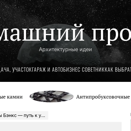
машний про
Архитектурные идеи
ДАЧА, УЧАСТОК
ГАРАЖ И АВТО
БИЗНЕС СОВЕТНИК
КАК ВЫБРА
и
Антипробуксовочные траки: 
ью — личная жизнь, карьера, невероятные достижения