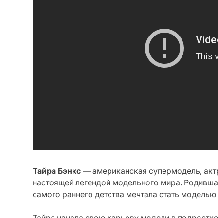
Тайра Бэнкс
— американская супермодель, актр
настоящей легендой модельного мира. Родившая
самого раннего детства мечтала стать моделью 
Тайра начала свою карьеру модели в подростко