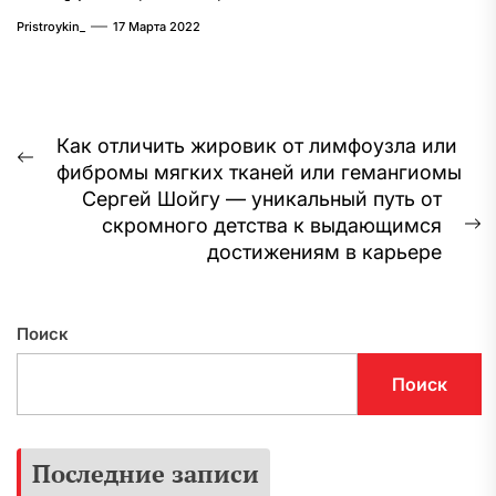
Pristroykin_
17 Марта 2022
Навигация
Как отличить жировик от лимфоузла или
Предыдущая
фибромы мягких тканей или гемангиомы
по
запись:
Сергей Шойгу — уникальный путь от
записям
скромного детства к выдающимся
С
достижениям в карьере
з
Поиск
Поиск
Последние записи