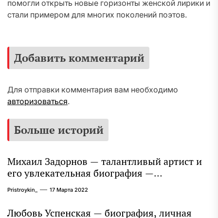
помогли открыть новые горизонты женской лирики и
стали примером для многих поколений поэтов.
Добавить комментарий
Для отправки комментария вам необходимо
авторизоваться
.
Больше историй
Михаил Задорнов — талантливый артист и
его увлекательная биография —
выдающиеся достижения, известность и
Pristroykin_
17 Марта 2022
интересные факты из личной жизни!
Любовь Успенская — биография, личная