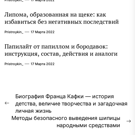
Pristroykin_
17 Марта 2022
Липома, образованная на щеке: как
избавиться без негативных последствий
Pristroykin_
17 Марта 2022
Папилайт от папиллом и бородавок:
инструкция, состав, действия и аналоги
Pristroykin_
17 Марта 2022
Навигация
Биография Франца Кафки — история
детства, величие творчества и загадочная
по
Предыдущая
личная жизнь
запись:
записям
Методы безопасного выведения шипицы
С
народными средствами
з