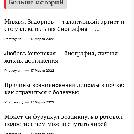
Больше историй
Михаил Задорнов — талантливый артист и
его увлекательная биография —
выдающиеся достижения, известность и
Pristroykin_
17 Марта 2022
интересные факты из личной жизни!
Любовь Успенская — биография, личная
жизнь, достижения
Pristroykin_
17 Марта 2022
Причины возникновения липомы в почке:
как справиться с болезнью
Pristroykin_
17 Марта 2022
Может ли фурункул возникнуть в ротовой
полости: с чем можно спутать чирей