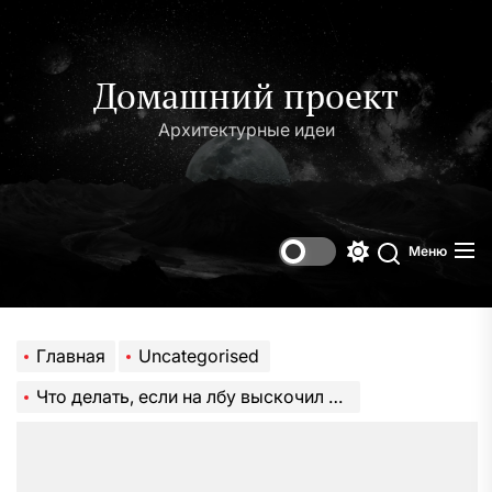
Перейти
к
содержимому
Домашний проект
Архитектурные идеи
Меню
Переключени
Поиск
цветового
режима
Главная
Uncategorised
Что делать, если на лбу выскочил чирей: варианты лечения