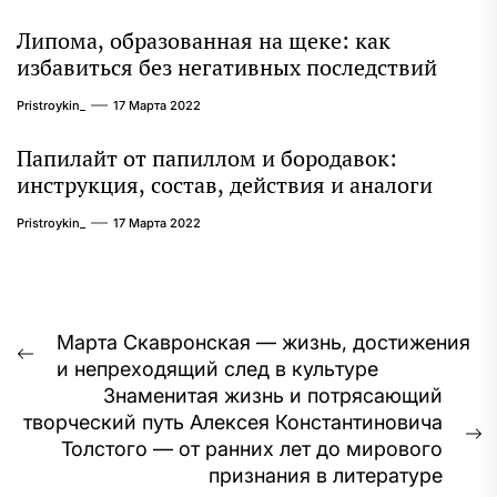
Липома, образованная на щеке: как
избавиться без негативных последствий
Pristroykin_
17 Марта 2022
Папилайт от папиллом и бородавок:
инструкция, состав, действия и аналоги
Pristroykin_
17 Марта 2022
Навигация
Марта Скавронская — жизнь, достижения
Предыдущая
и непреходящий след в культуре
по
запись:
Знаменитая жизнь и потрясающий
записям
творческий путь Алексея Константиновича
С
Толстого — от ранних лет до мирового
з
признания в литературе