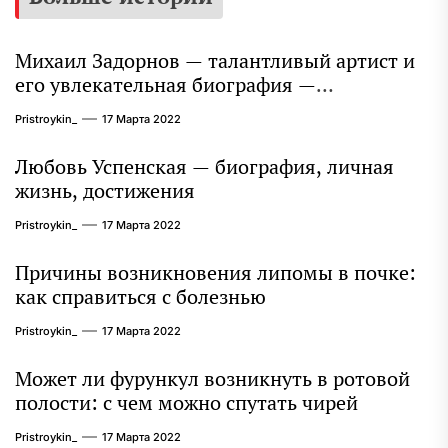
Михаил Задорнов — талантливый артист и
его увлекательная биография —
выдающиеся достижения, известность и
Pristroykin_
17 Марта 2022
интересные факты из личной жизни!
Любовь Успенская — биография, личная
жизнь, достижения
Pristroykin_
17 Марта 2022
Причины возникновения липомы в почке:
как справиться с болезнью
Pristroykin_
17 Марта 2022
Может ли фурункул возникнуть в ротовой
полости: с чем можно спутать чирей
Pristroykin_
17 Марта 2022