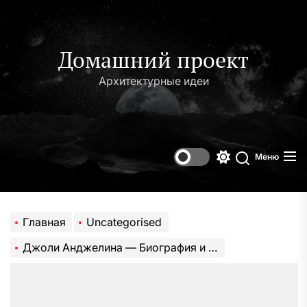
Перейти
к
содержимому
Домашний проект
Архитектурные идеи
Меню
Переключени
Поиск
цветового
режима
Главная
Uncategorised
Джоли Анджелина — Биография и личная жизнь легендарной актрисы