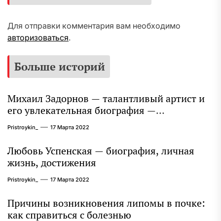
Для отправки комментария вам необходимо
авторизоваться
.
Больше историй
Михаил Задорнов — талантливый артист и
его увлекательная биография —
выдающиеся достижения, известность и
Pristroykin_
17 Марта 2022
интересные факты из личной жизни!
Любовь Успенская — биография, личная
жизнь, достижения
Pristroykin_
17 Марта 2022
Причины возникновения липомы в почке:
как справиться с болезнью