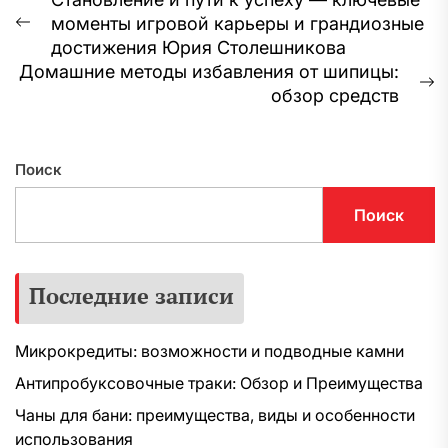
Навигация
моменты игровой карьеры и грандиозные
по
Предыдущая
достижения Юрия Столешникова
запись:
записям
Домашние методы избавления от шипицы:
С
обзор средств
з
Поиск
Поиск
Последние записи
Микрокредиты: возможности и подводные камни
Антипробуксовочные траки: Обзор и Преимущества
Чаны для бани: преимущества, виды и особенности
использования