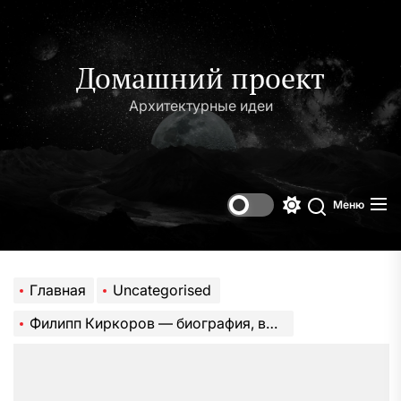
Перейти
к
содержимому
Домашний проект
Архитектурные идеи
Меню
Переключени
Поиск
цветового
режима
Главная
Uncategorised
Филипп Киркоров — биография, возраст, Википедия, личная жизнь — все, что нужно знать о популярном исполнителе