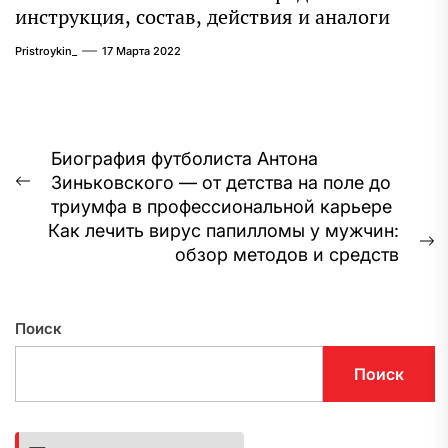
инструкция, состав, действия и аналоги
Pristroykin_
17 Марта 2022
Навигация
Биография футболиста Антона
Зиньковского — от детства на поле до
по
Предыдущая
триумфа в профессиональной карьере
запись:
записям
Как лечить вирус папилломы у мужчин:
С
обзор методов и средств
з
Поиск
Поиск