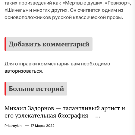
таких произведений как «Мертвые души», «Ревизор»,
«Шинель» и многих других. Он считается одним из
основоположников русской классической прозы.
Добавить комментарий
Для отправки комментария вам необходимо
авторизоваться
.
Больше историй
Михаил Задорнов — талантливый артист и
его увлекательная биография —
выдающиеся достижения, известность и
Pristroykin_
17 Марта 2022
интересные факты из личной жизни!