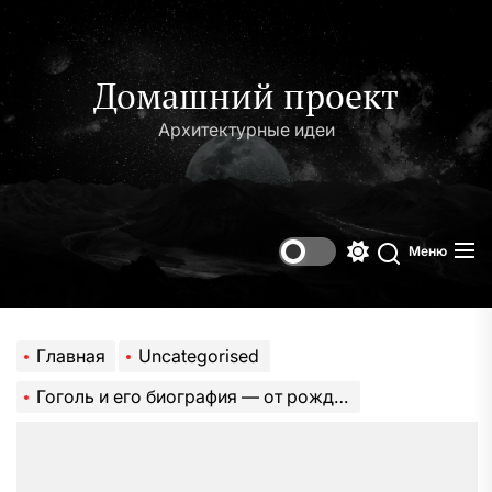
Перейти
к
содержимому
Домашний проект
Архитектурные идеи
Меню
Переключени
Поиск
цветового
режима
Главная
Uncategorised
Гоголь и его биография — от рождения до творчества, история жизни и величие его литературного наследия