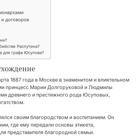
 монархами
 и договоров
зни?
бийстве Распутина?
а для графа Юсупова?
схождение
та 1887 года в Москве в знаменитом и влиятельном
ами принцесс Марии Долгоруковой и Людмилы
ями древнего и престижного рода Юсуповых,
огатством.
лялся своим благородством и воспитанием. Он
ии, где ему передали основы этикета,
ля представителя благородной семьи.