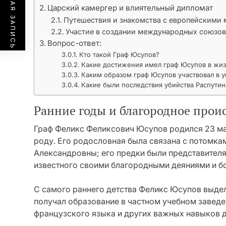
ПРЕДЫДУЩАЯ ЗАПИСЬ
Царский камергер и влиятельный дипломат
Путешествия и знакомства с европейскими
Участие в создании международных союзов
Вопрос-ответ:
Кто такой Граф Юсупов?
Какие достижения имел граф Юсупов в жи
Каким образом граф Юсупов участвовал в у
Какие были последствия убийства Распутин
Ранние годы и благородное прои
Граф Феликс Феликсович Юсупов родился 23 мар
роду. Его родословная была связана с потомк
Александровны; его предки были представител
известного своими благородными деяниями и б
С самого раннего детства Феликс Юсупов выде
получал образование в частном учебном заведен
французского языка и других важных навыков д