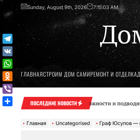
Перейти
Sunday, August 9th, 2026
7:15:04 AM
к
содержимому
До
Telegram
VK
ГЛАВНАЯ
СТРОИМ ДОМ САМИ
РЕМОНТ И ОТДЕЛКА
WhatsApp
Odnoklassniki
Viber
Микрокредиты: возможности и подводные камн
ПОСЛЕДНИЕ НОВОСТИ
Отправить
Главная
Uncategorised
Граф Юсупов — история 