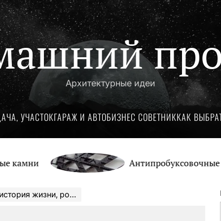
машний про
Архитектурные идеи
ДАЧА, УЧАСТОК
ГАРАЖ И АВТО
БИЗНЕС СОВЕТНИК
КАК ВЫБРА
и
Антипробуксовочные траки: 
жизни, роскошь и величие