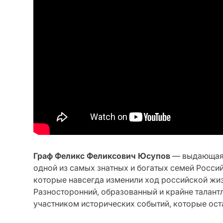
Граф Феликс Феликсович Юсупов
— выдающаяс
одной из самых знатных и богатых семей Россий
которые навсегда изменили ход российской жиз
Разносторонний, образованный и крайне талантл
участником исторических событий, которые ост