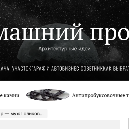
машний про
Архитектурные идеи
ДАЧА, УЧАСТОК
ГАРАЖ И АВТО
БИЗНЕС СОВЕТНИК
КАК ВЫБРА
Антипробуксовочные траки: О
ковой. Биография и достижения