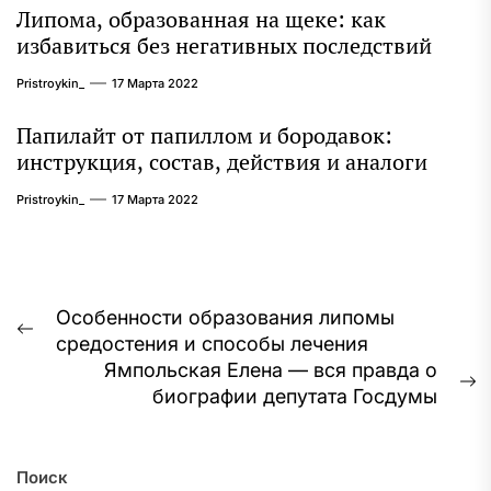
Липома, образованная на щеке: как
избавиться без негативных последствий
Pristroykin_
17 Марта 2022
Папилайт от папиллом и бородавок:
инструкция, состав, действия и аналоги
Pristroykin_
17 Марта 2022
Навигация
Особенности образования липомы
Предыдущая
средостения и способы лечения
по
запись:
Ямпольская Елена — вся правда о
записям
С
биографии депутата Госдумы
з
Поиск