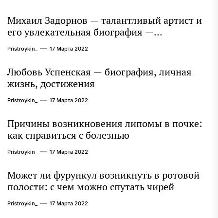
Михаил Задорнов — талантливый артист и
его увлекательная биография —
выдающиеся достижения, известность и
Pristroykin_
17 Марта 2022
интересные факты из личной жизни!
Любовь Успенская — биография, личная
жизнь, достижения
Pristroykin_
17 Марта 2022
Причины возникновения липомы в почке:
как справиться с болезнью
Pristroykin_
17 Марта 2022
Может ли фурункул возникнуть в ротовой
полости: с чем можно спутать чирей
Pristroykin_
17 Марта 2022