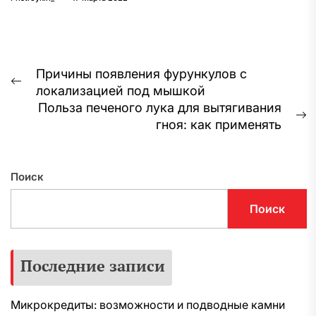
Навигация
Причины появления фурункулов с
Предыдущая
локализацией под мышкой
по
запись:
Польза печеного лука для вытягивания
записям
С
гноя: как применять
з
Поиск
Поиск
Последние записи
Микрокредиты: возможности и подводные камни