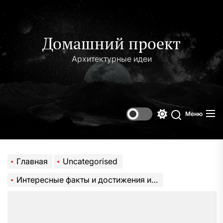
Перейти
к
содержимому
Домашний проект
Архитектурные идеи
Меню
Переключени
Поиск
цветового
режима
Главная
Uncategorised
Интересные факты и достижения из жизни Складчикова — биография уникальной личности, от финансового мира до благотворительности