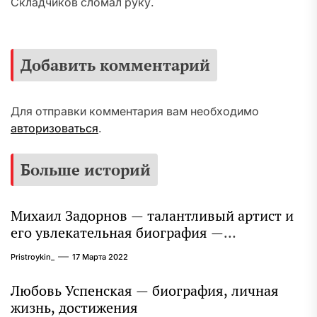
Складчиков сломал руку.
Добавить комментарий
Для отправки комментария вам необходимо
авторизоваться
.
Больше историй
Михаил Задорнов — талантливый артист и
его увлекательная биография —
выдающиеся достижения, известность и
Pristroykin_
17 Марта 2022
интересные факты из личной жизни!
Любовь Успенская — биография, личная
жизнь, достижения