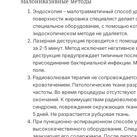
Малоинвазивные методы
Эндоскопия – малотравматичный способ уд
поверхности жировика специалист делает 
специальное оборудование, с помощью ко
эндоскопическом методе не удаляется.
Лазерная деструкция проводится с помощь
за 2-5 минут. Метод исключает негативное
деструкция предупреждает типичные посл
присоединение бактериальной инфекции. М
попе.
Радиоволновая терапия не сопровождаетс
кровотечением. Патологические ткани ра
частоты. Во время процедуры отсутствую
окончаний. К преимуществам радиоволново
синдрома, повреждения окружающих ткане
5 дней. Не разрастается рубцовая ткань.
При пункционно-аспирационном способе 
высококачественного оборудования. Специ
эвакуирует его содержимое. После липосак