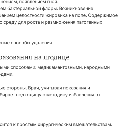
нением, появлением гноя.
ем бактериальной флоры. Возникновение
ушением целостности жировика на попе. Содержимое
ю среду для роста и размножения патогенных
разования на ягодице
чными способами: медикаментозными, народными
одами.
е стороны. Врач, учитывая показания и
збирает подходящую методику избавления от
осится к простым хирургическим вмешательствам.