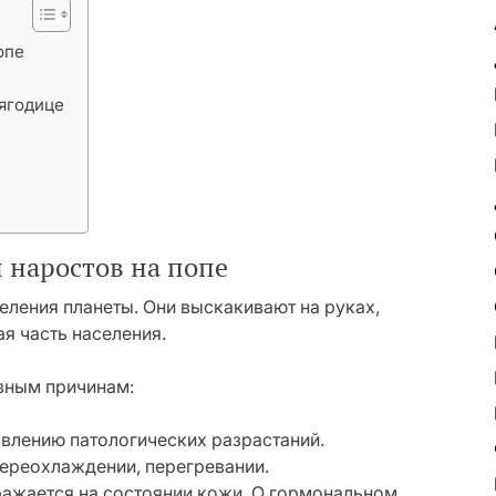
опе
 ягодице
наростов на попе
ления планеты. Они выскакивают на руках,
ая часть населения.
зным причинам:
влению патологических разрастаний.
переохлаждении, перегревании.
ражается на состоянии кожи. О гормональном