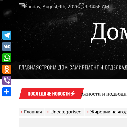
Перейти
Sunday, August 9th, 2026
9:34:57 AM
к
содержимому
До
Telegram
VK
ГЛАВНАЯ
СТРОИМ ДОМ САМИ
РЕМОНТ И ОТДЕЛКА
WhatsApp
Odnoklassniki
Viber
Микрокредиты: возможности и подводные кам
ПОСЛЕДНИЕ НОВОСТИ
Отправить
Главная
Uncategorised
Жировик на ягодицах: симптомат