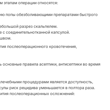
м этапам операции относятся:
зию попы обезболивающими препаратами быстрого
небольшой разрез скальпелем.
 с соединительнотканной капсулой.
 швом.
ития послеоперационного кровотечения,
ь основные правила асептики, антисептики во время
лечебными процедурами является доступность,
сулы риск рецидива уменьшается в полтора раза.
звития послеоперационных осложнений: