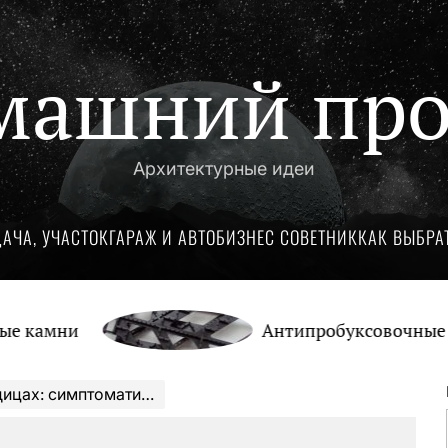
машний про
Архитектурные идеи
ДАЧА, УЧАСТОК
ГАРАЖ И АВТО
БИЗНЕС СОВЕТНИК
КАК ВЫБРА
ни
Антипробуксовочные траки: 
ика и безопасные способы удаления