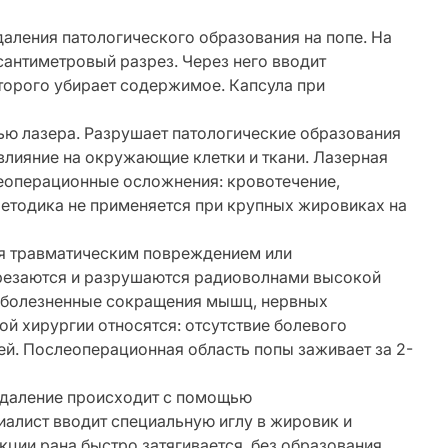
аления патологического образования на попе. На
сантиметровый разрез. Через него вводит
торого убирает содержимое. Капсула при
ю лазера. Разрушает патологические образования
 влияние на окружающие клетки и ткани. Лазерная
еоперационные осложнения: кровотечение,
етодика не применяется при крупных жировиках на
я травматическим повреждением или
зрезаются и разрушаются радиоволнами высокой
т болезненные сокращения мышц, нервных
й хирургии относятся: отсутствие болевого
й. Послеоперационная область попы заживает за 2-
удаление происходит с помощью
алист вводит специальную иглу в жировик и
ции рана быстро затягивается, без образования