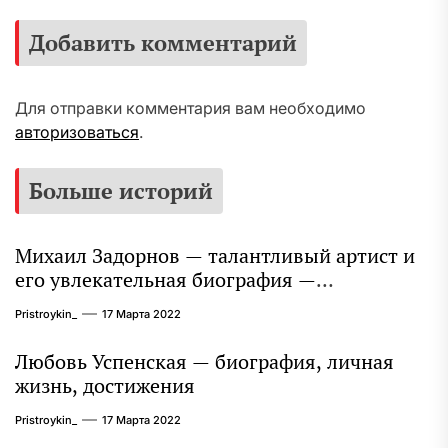
Добавить комментарий
Для отправки комментария вам необходимо
авторизоваться
.
Больше историй
Михаил Задорнов — талантливый артист и
его увлекательная биография —
выдающиеся достижения, известность и
Pristroykin_
17 Марта 2022
интересные факты из личной жизни!
Любовь Успенская — биография, личная
жизнь, достижения
Pristroykin_
17 Марта 2022