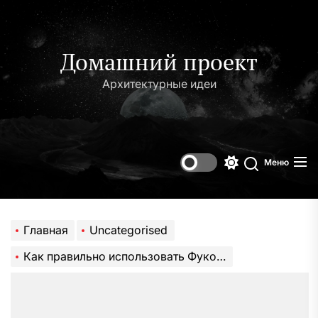
Перейти
к
содержимому
Домашний проект
Архитектурные идеи
Меню
Переключени
Поиск
цветового
режима
Главная
Uncategorised
Как правильно использовать Фукорцин от бородавок и папиллом: инструкция, состав и аналоги