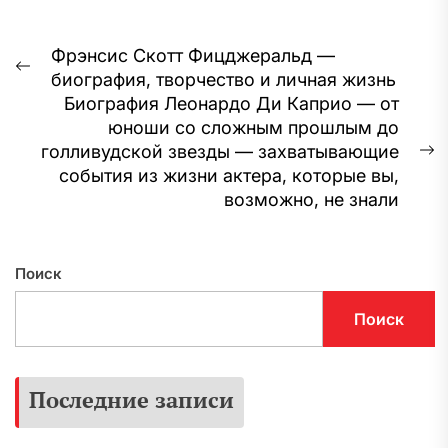
Навигация
Фрэнсис Скотт Фицджеральд —
Предыдущая
биография, творчество и личная жизнь
по
запись:
Биография Леонардо Ди Каприо — от
записям
юноши со сложным прошлым до
голливудской звезды — захватывающие
С
события из жизни актера, которые вы,
з
возможно, не знали
Поиск
Поиск
Последние записи