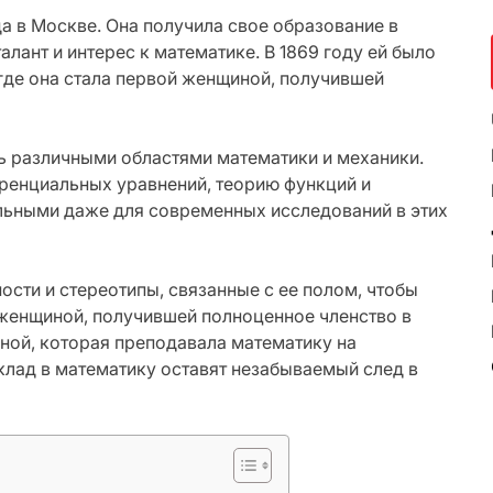
а в Москве. Она получила свое образование в
лант и интерес к математике. В 1869 году ей было
 где она стала первой женщиной, получившей
ь различными областями математики и механики.
ренциальных уравнений, теорию функций и
альными даже для современных исследований в этих
сти и стереотипы, связанные с ее полом, чтобы
й женщиной, получившей полноценное членство в
ной, которая преподавала математику на
вклад в математику оставят незабываемый след в