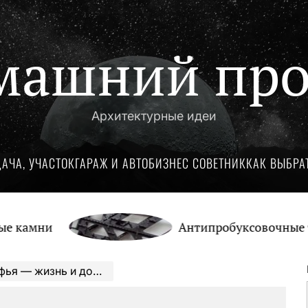
машний про
Архитектурные идеи
ДАЧА, УЧАСТОК
ГАРАЖ И АВТО
БИЗНЕС СОВЕТНИК
КАК ВЫБРА
и
Антипробуксовочные траки: 
 выдающейся математической мыслительницы