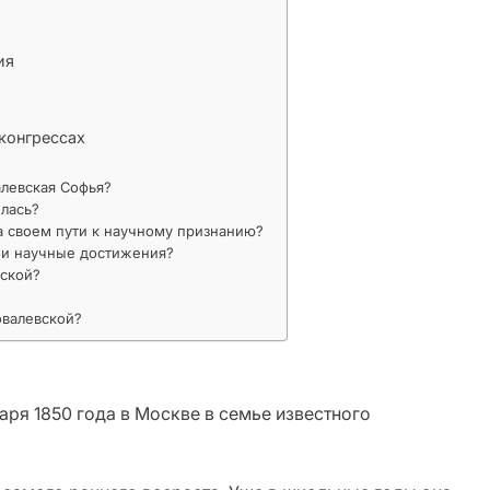
ия
конгрессах
алевская Софья?
илась?
а своем пути к научному признанию?
вои научные достижения?
вской?
овалевской?
аря 1850 года в Москве в семье известного