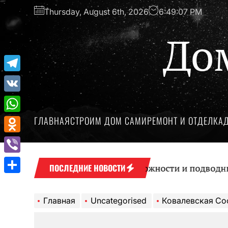
Перейти
Thursday, August 6th, 2026
6:49:08 PM
к
содержимому
До
Telegram
VK
ГЛАВНАЯ
СТРОИМ ДОМ САМИ
РЕМОНТ И ОТДЕЛКА
WhatsApp
Odnoklassniki
Viber
Микрокредиты: возможности и подводные камн
ПОСЛЕДНИЕ НОВОСТИ
Отправить
Главная
Uncategorised
Ковалевская Софья — жизнь и достижения