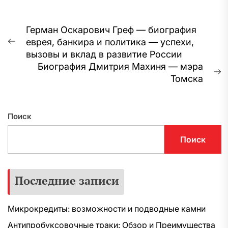
Навигация
Герман Оскарович Греф — биография
еврея, банкира и политика — успехи,
по
Предыдущая
вызовы и вклад в развитие России
запись:
записям
Биография Дмитрия Махиня — мэра
С
Томска
з
Поиск
Поиск
Последние записи
Микрокредиты: возможности и подводные камни
Антипробуксовочные траки: Обзор и Преимущества