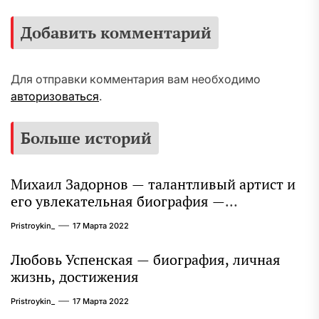
Добавить комментарий
Для отправки комментария вам необходимо
авторизоваться
.
Больше историй
Михаил Задорнов — талантливый артист и
его увлекательная биография —
выдающиеся достижения, известность и
Pristroykin_
17 Марта 2022
интересные факты из личной жизни!
Любовь Успенская — биография, личная
жизнь, достижения
Pristroykin_
17 Марта 2022