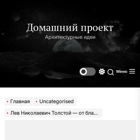
Перейти
к
содержимому
Домашний проект
Архитектурные идеи
Меню
Переключени
Поиск
цветового
режима
Главная
Uncategorised
Лев Николаевич Толстой — от благородного происхождения к гению русской литературы — ключевые этапы жизни и творчества