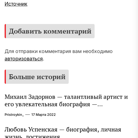
Источник
Добавить комментарий
Для отправки комментария вам необходимо
авторизоваться
.
Больше историй
Михаил Задорнов — талантливый артист и
его увлекательная биография —
выдающиеся достижения, известность и
Pristroykin_
17 Марта 2022
интересные факты из личной жизни!
Любовь Успенская — биография, личная
жизнь, достижения