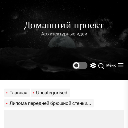
Перейти
к
содержимому
Домашний проект
Архитектурные идеи
Меню
Переключени
Поиск
цветового
режима
Главная
Uncategorised
Липома передней брюшной стенки: причины появления и способы лечения