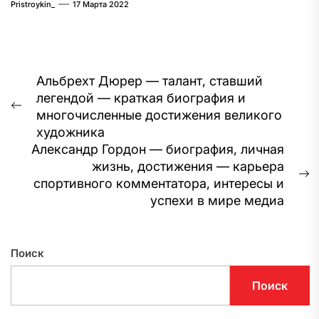
Pristroykin_
17 Марта 2022
Навигация
Альбрехт Дюрер — талант, ставший
легендой — краткая биография и
по
Предыдущая
многочисленные достижения великого
записям
запись:
художника
Александр Гордон — биография, личная
жизнь, достижения — карьера
С
спортивного комментатора, интересы и
з
успехи в мире медиа
Поиск
Поиск