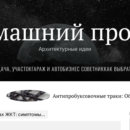
машний про
Архитектурные идеи
ДАЧА, УЧАСТОК
ГАРАЖ И АВТО
БИЗНЕС СОВЕТНИК
КАК ВЫБРА
Антипробуксовочные траки: Обзор и 
симптомы и методы лечение