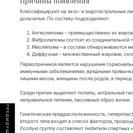
Причины появления
Классифицируют на экзо- и эндогастральные ли
дольчатые. По составу подразделяют:
Ангиолипомы – преимущественно из жиров
Фибролипомы состоят из соединительной т
Миолипома – в составе обнаруживаются м
Диффузная – множественный жировик, скло
Первопричиной является нарушение гормональ
иммунными заболеваниями, вредными привычкам
лишним весом, женщины после родов, в период
Среди причин выделяют полипы, антральный гас
неправильное питание, пассивный образ жизни.
Генетическая предрасположенность, гиперпласт
второго типа входят в список факторов, провоц
Особую группу составляют любители спиртных н