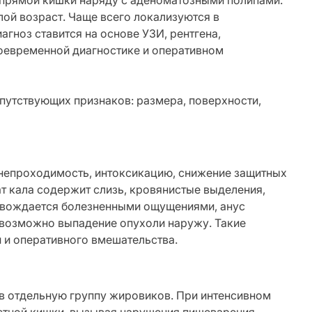
 прямой кишки наряду с аденоматозными полипами.
лой возраст. Чаще всего локализуются в
гноз ставится на основе УЗИ, рентгена,
оевременной диагностике и оперативном
путствующих признаков: размера, поверхности,
непроходимость, интоксикацию, снижение защитных
 кала содержит слизь, кровянистые выделения,
вождается болезненными ощущениями, анус
 возможно выпадение опухоли наружу. Такие
 и оперативного вмешательства.
 в отдельную группу жировиков. При интенсивном