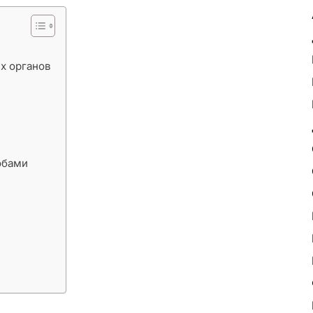
х органов
обами