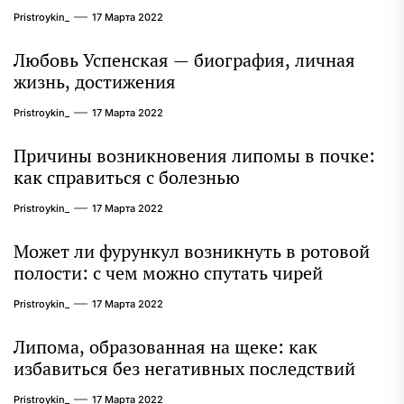
выдающиеся достижения, известность и
Pristroykin_
17 Марта 2022
интересные факты из личной жизни!
Любовь Успенская — биография, личная
жизнь, достижения
Pristroykin_
17 Марта 2022
Причины возникновения липомы в почке:
как справиться с болезнью
Pristroykin_
17 Марта 2022
Может ли фурункул возникнуть в ротовой
полости: с чем можно спутать чирей
Pristroykin_
17 Марта 2022
Липома, образованная на щеке: как
избавиться без негативных последствий
Pristroykin_
17 Марта 2022