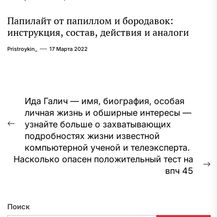
Папилайт от папиллом и бородавок:
инструкция, состав, действия и аналоги
Pristroykin_
17 Марта 2022
Навигация
Ида Галич — имя, биография, особая
личная жизнь и обширные интересы —
по
узнайте больше о захватывающих
Предыдущая
записям
подробностях жизни известной
запись:
компьютерной ученой и телеэксперта.
Насколько опасен положительный тест на
С
впч 45
з
Поиск