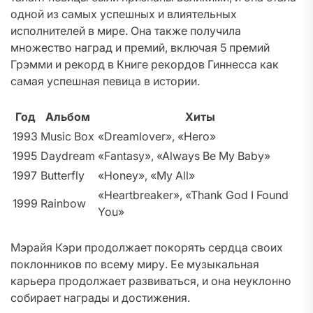
одной из самых успешных и влиятельных
исполнителей в мире. Она также получила
множество наград и премий, включая 5 премий
Грэмми и рекорд в Книге рекордов Гиннесса как
самая успешная певица в истории.
Год
Альбом
Хиты
1993
Music Box
«Dreamlover», «Hero»
1995
Daydream
«Fantasy», «Always Be My Baby»
1997
Butterfly
«Honey», «My All»
«Heartbreaker», «Thank God I Found
1999
Rainbow
You»
Мэрайя Кэри продолжает покорять сердца своих
поклонников по всему миру. Ее музыкальная
карьера продолжает развиваться, и она неуклонно
собирает награды и достижения.