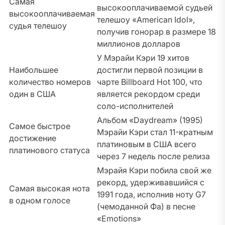
Самая
высокооплачиваемой судьей
высокооплачиваемая
телешоу «American Idol»,
судья телешоу
получив гонорар в размере 18
миллионов долларов
У Мэрайи Кэри 19 хитов
Наибольшее
достигли первой позиции в
количество номеров
чарте Billboard Hot 100, что
один в США
является рекордом среди
соло-исполнителей
Альбом «Daydream» (1995)
Самое быстрое
Мэрайи Кэри стал 11-кратным
достижение
платиновым в США всего
платинового статуса
через 7 недель после релиза
Мэрайя Кэри побила свой же
рекорд, удерживавшийся с
Самая высокая нота
1991 года, исполнив ноту G7
в одном голосе
(чемоданной Фа) в песне
«Emotions»